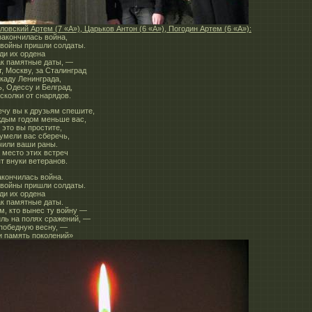
ловский Артем (7 «А»), Царьков Антон (6 «А»), Погодин Артем (6 «А»):
закончилась война,
 войны пришли солдаты.
уди их ордена
как памятные даты, —
т, Москву, за Сталинград
окаду Ленинграда,
ь, Одессу и Белград,
сколки от снарядов.
ечу вы к друзьям спешите,
ждым годом меньше вас,
 это вы простите,
сумели вас сберечь,
чили ваши раны.
а место этих встреч
т внуки ветеранов.
акончилась война.
 войны пришли солдаты.
уди их ордена
ак памятные даты.
м, кто вынес ту войну —
иль на полях сражений, —
победную весну, —
и память поколений»