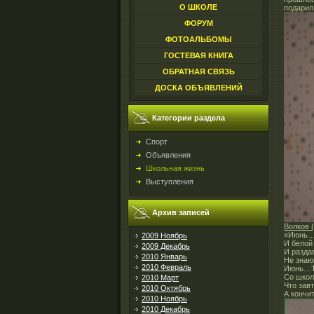
О ШКОЛЕ
подарил
ФОРУМ
ФОТОАЛЬБОМЫ
ГОСТЕВАЯ КНИГА
ОБРАТНАЯ СВЯЗЬ
ДОСКА ОБЪЯВЛЕНИЙ
Категории раздела
Спорт
Объявления
Школьная жизнь
Выступления
Архив записей
Волков (
«Июнь…К
2009 Ноябрь
И белой
2009 Декабрь
И разда
2010 Январь
Не знаю
2010 Февраль
Июнь…То
Со школ
2010 Март
Что зав
2010 Октябрь
А кончит
2010 Ноябрь
2010 Декабрь