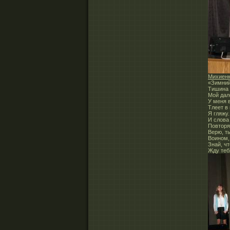
Михиенк
«Зимний
Тишина 
Мой дал
У меня 
Тлеет в 
Я гляжу.
И слова
Повторя
Верю, т
Воином,
Знай, ч
Жду теб