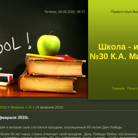
Четверг, 06.08.2026, 08:37
Приветствую Ва
Школа - 
№30 К.А. М
Главная
|
Регист
2010
»
Февраль
»
20
» 19 февраля 2010г.
февраля 2010г.
аля в актовом зале состоялся праздник, посвященный 65-летию Дню Победы.
 более 60 лет наша страна отмечает свой праздник- День Победы! Война постепенно 
, становясь частью истории. Но мы собираемся вновь и вновь, чтобы вспомнить 