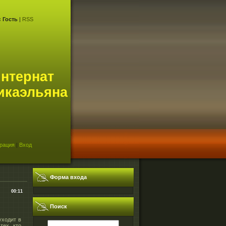
с
Гость
|
RSS
интернат
икаэльяна
рация
|
Вход
Форма входа
00:11
Поиск
уходит в
тех, кто