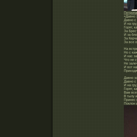
Петропа
«Давно 
Давно с
И на гр
Горят, 
За Брес
И за бл
За Керч
За все о
На встр
Но с ка
И нас за
Что не 
Не зале
И вот н
Приходя
Давно з
Давно с
И на гр
Горят, к
Вам все
В тылу 
Принес 
Поклон 