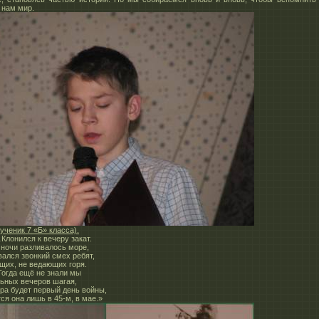
 нам мир.
ученик 7 «Б» класса).
лонился к вечеру закат.
 ночи разливалось море,
вался звонкий смех ребят,
щих, не ведающих горя.
гда ещё не знали мы
ьных вечеров шагая,
тра будет первый день войны,
ся она лишь в 45-м, в мае.»