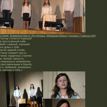
о Надя, Еремкина Настя, Кун Ксюша, Абрамова Маша (ученицы 7 класса «А»)
 вечер стелется порошей
в простуженной избе.
ёкий, славный, хороший,
все думы о тебе.
печке жаркий уголёк.
 Глаза туманит грусть
 твоих сердечных строчек
ю, милый, наизусть.
ы вернешься непременно
 прославленным в борьбе,
то я, любимый, неизменно
я, мечтаю о тебе.»