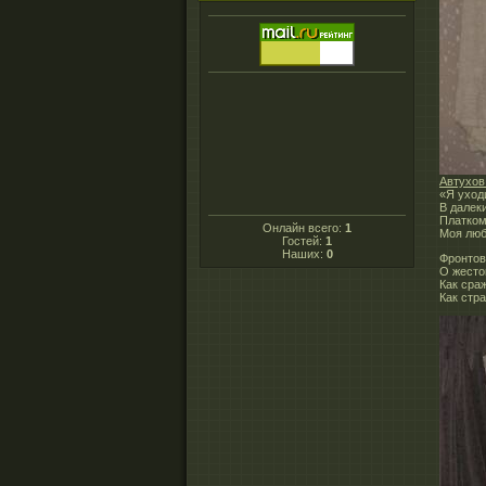
Автухов
«Я уходи
В далеки
Платком
Онлайн всего:
1
Моя люб
Гостей:
1
Наших:
0
Фронтов
О жесто
Как сраж
Как стра