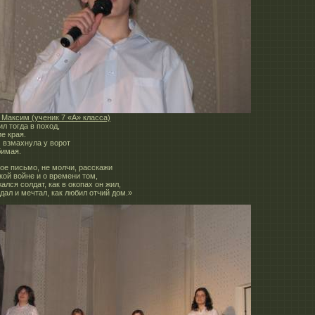
 Максим (ученик 7 «А» класса)
л тогда в поход,
е края.
 взмахнула у ворот
имая.
ое письмо, не молчи, расскажи
кой войне и о времени том,
ался солдат, как в окопах он жил,
дал и мечтал, как любил отчий дом.»