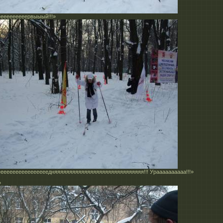
ееееееееервыыый!!!»
еееееееееееееееедняяяяяяяяяяяяяяяяяяяяяяяяяяяяяя!!! Ураааааааааа!!!»
»