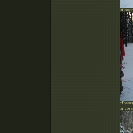
«Пеееее
«Послее
«СУМО