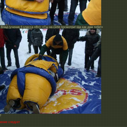
 Влад (ученик 6 класса «В»): «Ты на себя посмотри! Ща как дам тебе!»
?
ение следует