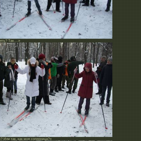
оять? Так….»
к? Или так, как моя соперница?»