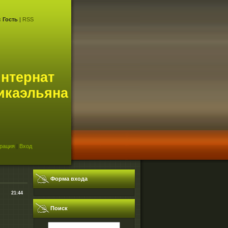
с
Гость
|
RSS
интернат
икаэльяна
рация
|
Вход
Форма входа
21:44
Поиск