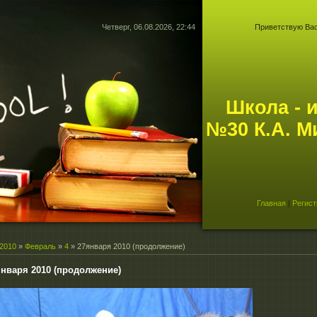
Четверг, 06.08.2026, 22:44
Приветствую Ва
Школа - 
№30 К.А. М
Главная
|
Регист
2010
»
Февраль
»
4
» 27января 2010 (продолжение)
января 2010 (продолжение)