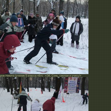
ров Никита (ученик 5 класса «Б») : «Эй, Сонь, смотри и учись!»