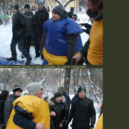
артин (ученик 9класса «Б»): «Владик, ты очень смешной»