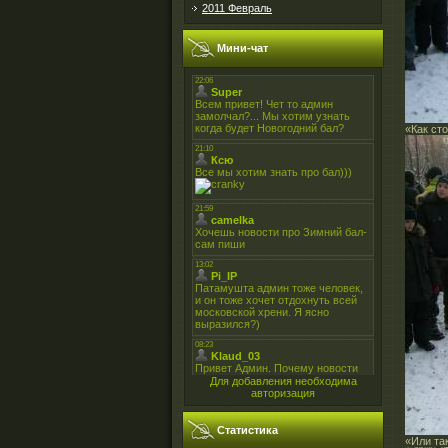
2011 Февраль
Мини-чат
«Как ст
Для добавления необходима
авторизация
Статистика
«Или та