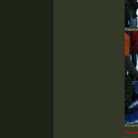
Париков
Кто кого
Продолж