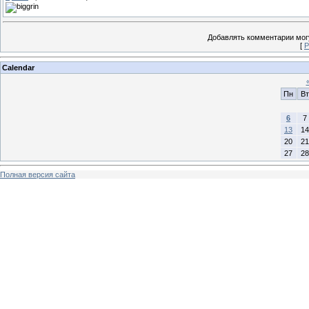
Добавлять комментарии могу
[
Р
Calendar
Пн
Вт
6
7
13
14
20
21
27
28
Полная версия сайта